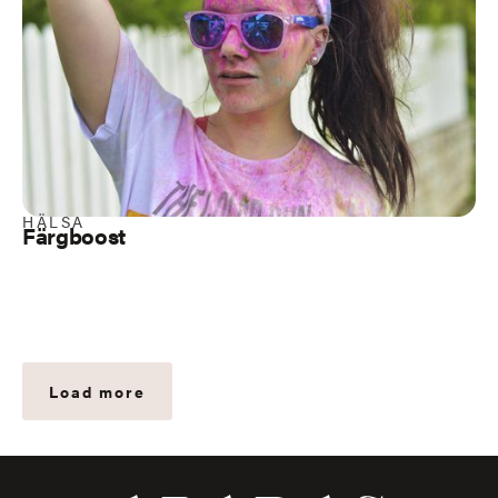
HÄLSA
Färgboost
Load more